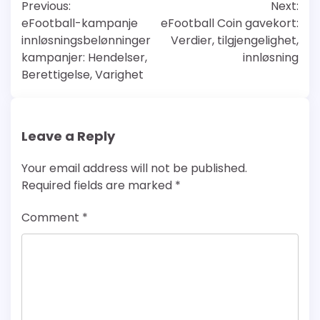
Previous:
Next:
navigation
eFootball-kampanje
eFootball Coin gavekort:
innløsningsbelønninger
Verdier, tilgjengelighet,
kampanjer: Hendelser,
innløsning
Berettigelse, Varighet
Leave a Reply
Your email address will not be published.
Required fields are marked
*
Comment
*