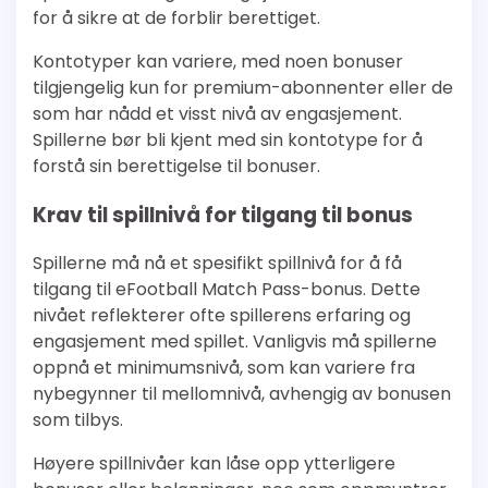
for å sikre at de forblir berettiget.
Kontotyper kan variere, med noen bonuser
tilgjengelig kun for premium-abonnenter eller de
som har nådd et visst nivå av engasjement.
Spillerne bør bli kjent med sin kontotype for å
forstå sin berettigelse til bonuser.
Krav til spillnivå for tilgang til bonus
Spillerne må nå et spesifikt spillnivå for å få
tilgang til eFootball Match Pass-bonus. Dette
nivået reflekterer ofte spillerens erfaring og
engasjement med spillet. Vanligvis må spillerne
oppnå et minimumsnivå, som kan variere fra
nybegynner til mellomnivå, avhengig av bonusen
som tilbys.
Høyere spillnivåer kan låse opp ytterligere