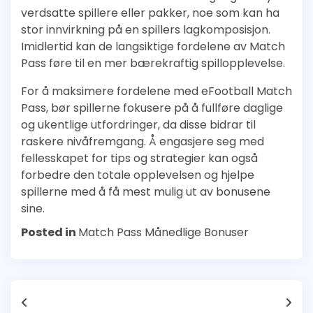
verdsatte spillere eller pakker, noe som kan ha
stor innvirkning på en spillers lagkomposisjon.
Imidlertid kan de langsiktige fordelene av Match
Pass føre til en mer bærekraftig spillopplevelse.
For å maksimere fordelene med eFootball Match
Pass, bør spillerne fokusere på å fullføre daglige
og ukentlige utfordringer, da disse bidrar til
raskere nivåfremgang. Å engasjere seg med
fellesskapet for tips og strategier kan også
forbedre den totale opplevelsen og hjelpe
spillerne med å få mest mulig ut av bonusene
sine.
Posted in
Match Pass Månedlige Bonuser
Post