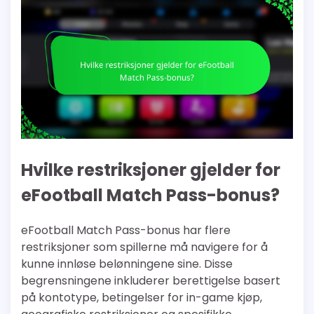
Hvilke restriksjoner gjelder for
eFootball Match Pass-bonus?
eFootball Match Pass-bonus har flere
restriksjoner som spillerne må navigere for å
kunne innløse belønningene sine. Disse
begrensningene inkluderer berettigelse basert
på kontotype, betingelser for in-game kjøp,