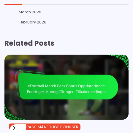
March 2026
February 2026
Related Posts
MATCH PASS MÅNEDLIGE BONUSER