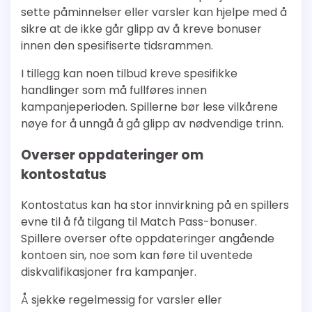
sette påminnelser eller varsler kan hjelpe med å
sikre at de ikke går glipp av å kreve bonuser
innen den spesifiserte tidsrammen.
I tillegg kan noen tilbud kreve spesifikke
handlinger som må fullføres innen
kampanjeperioden. Spillerne bør lese vilkårene
nøye for å unngå å gå glipp av nødvendige trinn.
Overser oppdateringer om
kontostatus
Kontostatus kan ha stor innvirkning på en spillers
evne til å få tilgang til Match Pass-bonuser.
Spillere overser ofte oppdateringer angående
kontoen sin, noe som kan føre til uventede
diskvalifikasjoner fra kampanjer.
Å sjekke regelmessig for varsler eller