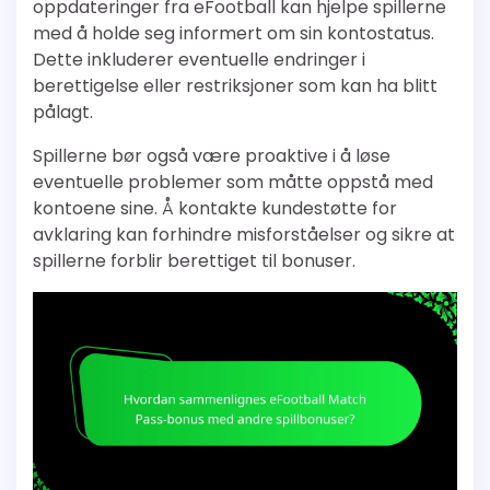
oppdateringer fra eFootball kan hjelpe spillerne
med å holde seg informert om sin kontostatus.
Dette inkluderer eventuelle endringer i
berettigelse eller restriksjoner som kan ha blitt
pålagt.
Spillerne bør også være proaktive i å løse
eventuelle problemer som måtte oppstå med
kontoene sine. Å kontakte kundestøtte for
avklaring kan forhindre misforståelser og sikre at
spillerne forblir berettiget til bonuser.