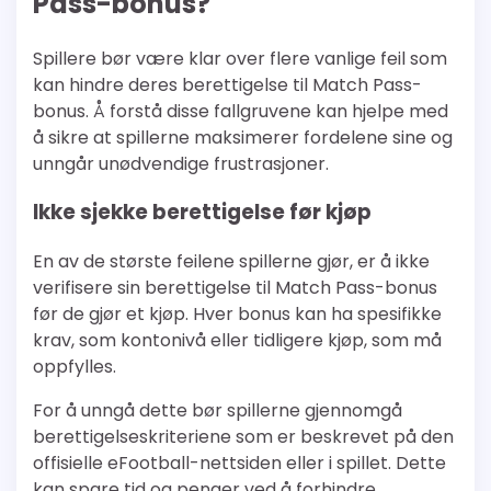
Pass-bonus?
Spillere bør være klar over flere vanlige feil som
kan hindre deres berettigelse til Match Pass-
bonus. Å forstå disse fallgruvene kan hjelpe med
å sikre at spillerne maksimerer fordelene sine og
unngår unødvendige frustrasjoner.
Ikke sjekke berettigelse før kjøp
En av de største feilene spillerne gjør, er å ikke
verifisere sin berettigelse til Match Pass-bonus
før de gjør et kjøp. Hver bonus kan ha spesifikke
krav, som kontonivå eller tidligere kjøp, som må
oppfylles.
For å unngå dette bør spillerne gjennomgå
berettigelseskriteriene som er beskrevet på den
offisielle eFootball-nettsiden eller i spillet. Dette
kan spare tid og penger ved å forhindre