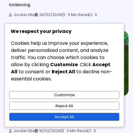
innløsning
Jordan Ellis
24/02/2026
11 Min Read
0
We respect your privacy
Cookies help us improve your experience,
deliver personalized content, and analyze
traffic. You can choose which cookies to
allow by clicking
Customize
. Click
Accept
All
to consent or
Reject All
to decline non-
essential cookies.
Customize
EFOOTBALL COIN GAVER
Reject All
eFootball Coin Gaveoppdateringer: Endringer,
Accept All
Kunngjøringer, Tilbakemeldinger
Jordan Ellis
16/02/2026
11 Min Read
0