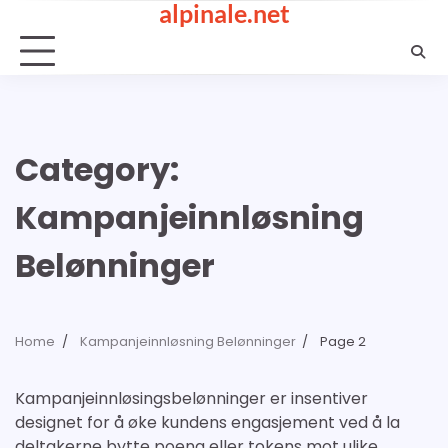
alpinale.net
Skip
to
content
Category:
Kampanjeinnløsning
Belønninger
Home
Kampanjeinnløsning Belønninger
Page 2
Kampanjeinnløsingsbelønninger er insentiver
designet for å øke kundens engasjement ved å la
deltakerne bytte poeng eller tokens mot ulike