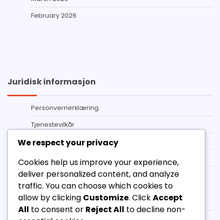
February 2026
Juridisk informasjon
Personvernerklæring
Tjenestevilkår
Ta kontakt
We respect your privacy
Informasjonskapsler og sporing
Cookies help us improve your experience,
deliver personalized content, and analyze
Vår historie
traffic. You can choose which cookies to
Kategorier
allow by clicking
Customize
. Click
Accept
All
to consent or
Reject All
to decline non-